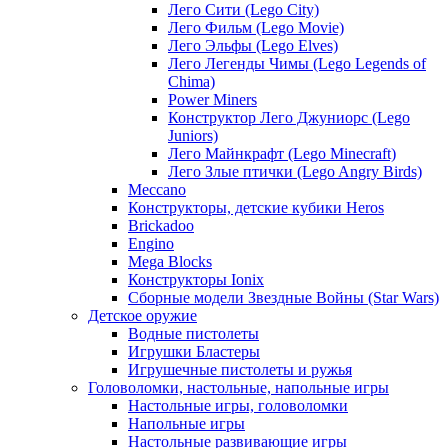
Лего Сити (Lego City)
Лего Фильм (Lego Movie)
Лего Эльфы (Lego Elves)
Лего Легенды Чимы (Lego Legends of
Chima)
Power Miners
Конструктор Лего Джуниорс (Lego
Juniors)
Лего Майнкрафт (Lego Minecraft)
Лего Злые птички (Lego Angry Birds)
Meccano
Конструкторы, детские кубики Heros
Brickadoo
Engino
Mega Blocks
Конструкторы Ionix
Сборные модели Звездные Войны (Star Wars)
Детское оружие
Водные пистолеты
Игрушки Бластеры
Игрушечные пистолеты и ружья
Головоломки, настольные, напольные игры
Настольные игры, головоломки
Напольные игры
Настольные развивающие игры