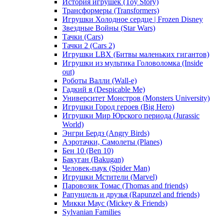
История игрушек (Toy Story)
Трансформеры (Transformers)
Игрушки Холодное сердце | Frozen Disney
Звездные Войны (Star Wars)
Тачки (Cars)
Тачки 2 (Cars 2)
Игрушки LBX (Битвы маленьких гигантов)
Игрушки из мультика Головоломка (Inside
out)
Роботы Валли (Wall-e)
Гадкий я (Despicable Me)
Университет Монстров (Monsters University)
Игрушки Город героев (Big Hero)
Игрушки Мир Юрского периода (Jurassic
World)
Энгри Бердз (Angry Birds)
Аэротачки, Самолеты (Planes)
Бен 10 (Ben 10)
Бакуган (Bakugan)
Человек-паук (Spider Man)
Игрушки Мстители (Marvel)
Паровозик Томас (Thomas and friends)
Рапунцель и друзья (Rapunzel and friends)
Микки Маус (Mickey & Friends)
Sylvanian Families