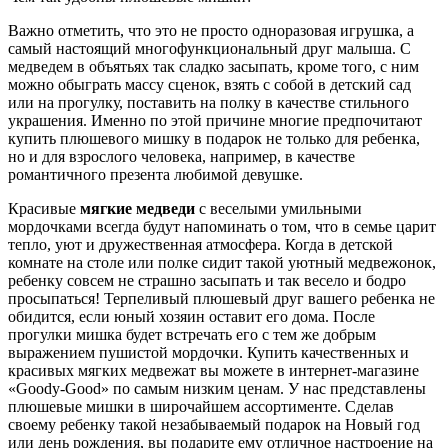
Важно отметить, что это не просто одноразовая игрушка, а
самый настоящий многофункциональный друг малыша. С
медведем в объятьях так сладко засыпать, кроме того, с ним
можно обыграть массу сценок, взять с собой в детский сад
или на прогулку, поставить на полку в качестве стильного
украшения. Именно по этой причине многие предпочитают
купить плюшевого мишку в подарок не только для ребенка,
но и для взрослого человека, например, в качестве
романтичного презента любимой девушке.
Красивые
мягкие медведи
с веселыми умильными
мордочками всегда будут напоминать о том, что в семье царит
тепло, уют и дружественная атмосфера. Когда в детской
комнате на столе или полке сидит такой уютный медвежонок,
ребенку совсем не страшно засыпать и так весело и бодро
просыпаться! Терпеливый плюшевый друг вашего ребенка не
обидится, если юный хозяин оставит его дома. После
прогулки мишка будет встречать его с тем же добрым
выражением пушистой мордочки. Купить качественных и
красивых мягких медвежат вы можете в интернет-магазине
«Goody-Good» по самым низким ценам. У нас представлены
плюшевые мишки в широчайшем ассортименте. Сделав
своему ребенку такой незабываемый подарок на Новый год
или день рождения, вы подарите ему отличное настроение на