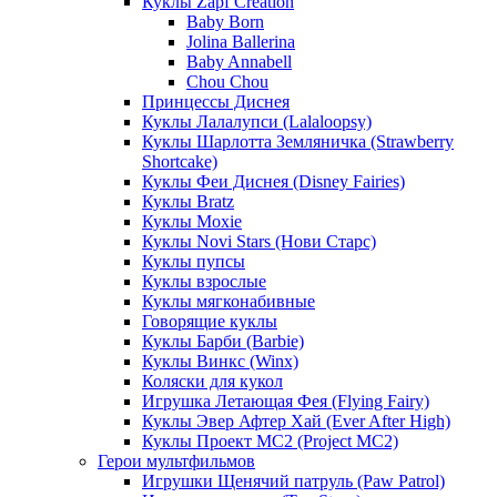
Куклы Zapf Creation
Baby Born
Jolina Ballerina
Baby Annabell
Chou Chou
Принцессы Диснея
Куклы Лалалупси (Lalaloopsy)
Куклы Шарлотта Земляничка (Strawberry
Shortcake)
Куклы Феи Диснея (Disney Fairies)
Куклы Bratz
Куклы Moxie
Куклы Novi Stars (Нови Старс)
Куклы пупсы
Куклы взрослые
Куклы мягконабивные
Говорящие куклы
Куклы Барби (Barbie)
Куклы Винкс (Winx)
Коляски для кукол
Игрушка Летающая Фея (Flying Fairy)
Куклы Эвер Афтер Хай (Ever After High)
Куклы Проект МС2 (Project MC2)
Герои мультфильмов
Игрушки Щенячий патруль (Paw Patrol)