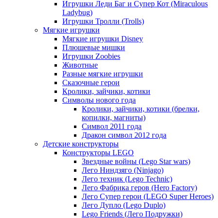
Игрушки Леди Баг и Супер Кот (Miraculous
Ladybug)
Игрушки Тролли (Trolls)
Мягкие игрушки
Мягкие игрушки Disney
Плюшевые мишки
Игрушки Zoobies
Животные
Разные мягкие игрушки
Сказочные герои
Кролики, зайчики, котики
Символы нового года
Кролики, зайчики, котики (брелки,
копилки, магниты)
Cимвол 2011 года
Дракон символ 2012 года
Детские конструкторы
Конструкторы LEGO
Звездные войны (Lego Star wars)
Лего Ниндзяго (Ninjago)
Лего техник (Lego Technic)
Лего Фабрика геров (Hero Factory)
Лего Супер герои (LEGO Super Heroes)
Лего Дупло (Lego Duplo)
Lego Friends (Лего Подружки)