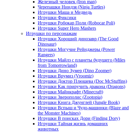
Железный человек (Iron man)
Черепашки Ниндзя (Ninja Turtles)
Игрушки Маша и Медведь
Игрушки Фиксики
Игрушки Робокар Поли (Robocar Poli)
Игрушки Super Hero Mashers
Игрушки по персонажам
Игрушки Хороший динозавр (The Good
Dinosaur)
Игрушки Могучие Рейнджеры (Power
Rangers)
Игрушки Майлз с планеты будущего (Miles
from Tomorrowland)
Игрушки Дино Зумер (Dino Zoomer)
Игрушки Врумиз (Vroomiz)
Игрушки Доктор Плюшева (Doc McStuffins)
Игрушки Как приручить дракона (Dragons)
Игрушки Майнкрафт (Minecraft)
Игрушки Зверополис (Zootopia)
Игрушки Книга Джунглей (Jungle Book)
Игрушки Вспыш и Чудо-машинки (Blaze and
the Monster Machines)
Игрушки В поисках Дори (Finding Dory)
Игрушки Тайная жизнь домашних
животных