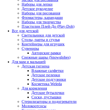
Наборы для лепки
Детское рукоделие
Наборы для рисования
Фломастеры, карандаши
Наборы для творчества
Пластилин Плей-До (Play-Doh)
Все для детской
Светильники для детской
Столы, парты и стулья
Контейнеры для игрушек
Сувениры
Авторские рамки
Снежные шары (Snowglobes)
Для мам и малышей
Детская гигиена
Влажные салфетки
Детские пеленки
Детские подгузники
Косметика Weleda
Для кормления
Детские бутылочки
Соски, пустышки
Стерилизаторы и подогреватели
Молокоотсосы