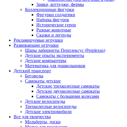
Замки, коттеджи, фермы
Коллекционные фигурки
Фигурки солдатики
Наборы фигурок
Исторические герои
Разные животные
Сказки и легенды
Рекламируемые игрушки
Развивающие игрушки
Шары лабиринты Перплексус (Perplexus)
Детские опыты эксперименты
Детские компьютеры
Математика для дошкольников
Детский транспорт
Беговелы
Самокаты детские
Детские трехколесные самокаты
Детские двухколесные самокаты
Самокаты с большими колесами
Детские велосипеды
Трехколесные велосипеды
Детские электромобили
Все для творчества
Мольберты, доски
Мелки для рисования